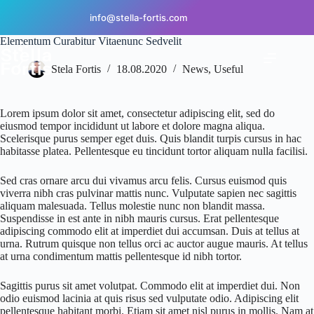
Skip
to
info@stella-fortis.com
content
Elementum Curabitur Vitaenunc Sedvelit
Stela Fortis
18.08.2020
News
,
Useful
Lorem ipsum dolor sit amet, consectetur adipiscing elit, sed do
eiusmod tempor incididunt ut labore et dolore magna aliqua.
Scelerisque purus semper eget duis. Quis blandit turpis cursus in hac
habitasse platea. Pellentesque eu tincidunt tortor aliquam nulla facilisi.
Sed cras ornare arcu dui vivamus arcu felis. Cursus euismod quis
viverra nibh cras pulvinar mattis nunc. Vulputate sapien nec sagittis
aliquam malesuada. Tellus molestie nunc non blandit massa.
Suspendisse in est ante in nibh mauris cursus. Erat pellentesque
adipiscing commodo elit at imperdiet dui accumsan. Duis at tellus at
urna. Rutrum quisque non tellus orci ac auctor augue mauris. At tellus
at urna condimentum mattis pellentesque id nibh tortor.
Sagittis purus sit amet volutpat. Commodo elit at imperdiet dui. Non
odio euismod lacinia at quis risus sed vulputate odio. Adipiscing elit
pellentesque habitant morbi. Etiam sit amet nisl purus in mollis. Nam at