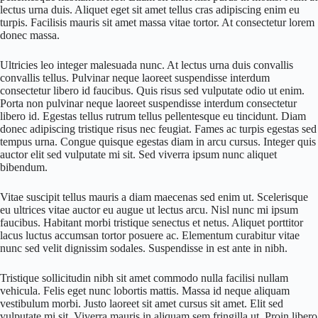
lectus urna duis. Aliquet eget sit amet tellus cras adipiscing enim eu
turpis. Facilisis mauris sit amet massa vitae tortor. At consectetur lorem
donec massa.
Ultricies leo integer malesuada nunc. At lectus urna duis convallis
convallis tellus. Pulvinar neque laoreet suspendisse interdum
consectetur libero id faucibus. Quis risus sed vulputate odio ut enim.
Porta non pulvinar neque laoreet suspendisse interdum consectetur
libero id. Egestas tellus rutrum tellus pellentesque eu tincidunt. Diam
donec adipiscing tristique risus nec feugiat. Fames ac turpis egestas sed
tempus urna. Congue quisque egestas diam in arcu cursus. Integer quis
auctor elit sed vulputate mi sit. Sed viverra ipsum nunc aliquet
bibendum.
Vitae suscipit tellus mauris a diam maecenas sed enim ut. Scelerisque
eu ultrices vitae auctor eu augue ut lectus arcu. Nisl nunc mi ipsum
faucibus. Habitant morbi tristique senectus et netus. Aliquet porttitor
lacus luctus accumsan tortor posuere ac. Elementum curabitur vitae
nunc sed velit dignissim sodales. Suspendisse in est ante in nibh.
Tristique sollicitudin nibh sit amet commodo nulla facilisi nullam
vehicula. Felis eget nunc lobortis mattis. Massa id neque aliquam
vestibulum morbi. Justo laoreet sit amet cursus sit amet. Elit sed
vulputate mi sit. Viverra mauris in aliquam sem fringilla ut. Proin libero